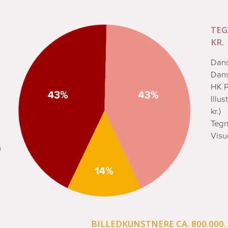
TEG
KR.
Dans
Dans
HK P
Illu
kr.)
Tegn
Visu
n
BILLEDKUNSTNERE CA. 800.000. 