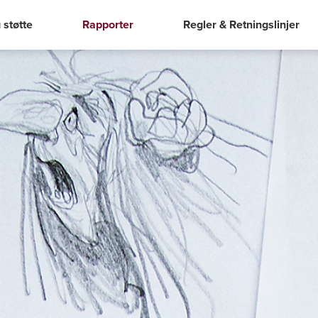
 støtte
Rapporter
Regler & Retningslinjer