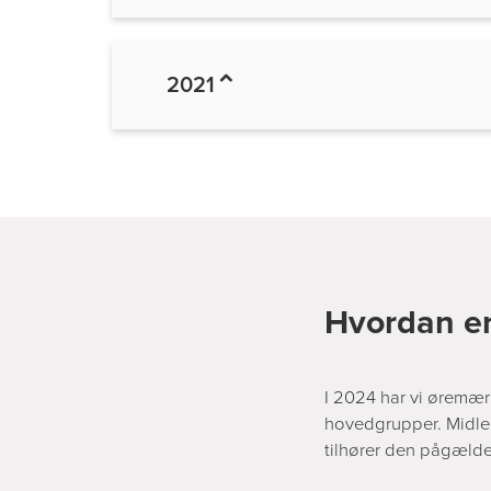
2021
Hvordan er
I 2024 har vi øremærk
hovedgrupper. Midler
tilhører den pågæl