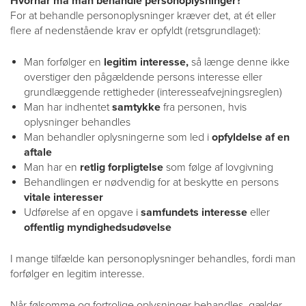
Hvornår må man behandle personoplysninger?
For at behandle personoplysninger kræver det, at ét eller
flere af nedenstående krav er opfyldt (retsgrundlaget):
Man forfølger en
legitim interesse,
så længe denne ikke
overstiger den pågældende persons interesse eller
grundlæggende rettigheder (interesseafvejningsreglen)
Man har indhentet
samtykke
fra personen, hvis
oplysninger behandles
Man behandler oplysningerne som led i
opfyldelse af en
aftale
Man har en
retlig forpligtelse
som følge af lovgivning
Behandlingen er nødvendig for at beskytte en persons
vitale interesser
Udførelse af en opgave i
samfundets interesse
eller
offentlig myndighedsudøvelse
I mange tilfælde kan personoplysninger behandles, fordi man
forfølger en legitim interesse.
Når følsomme og fortrolige oplysninger behandles, gælder