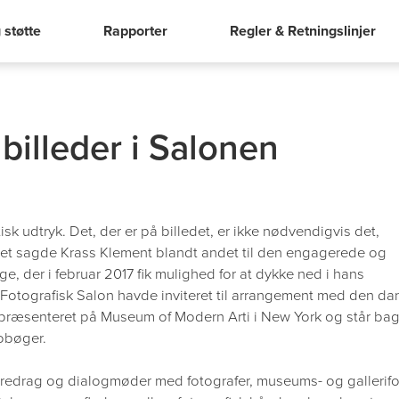
 støtte
Rapporter
Regler & Retningslinjer
billeder i Salonen
tisk udtryk. Det, der er på billedet, er ikke nødvendigvis det,
Det sagde Krass Klement blandt andet til den engagerede og
e, der i februar 2017 fik mulighed for at dykke ned i hans
 Fotografisk Salon havde inviteret til arrangement med den da
repræsenteret på Museum of Modern Arti i New York og står ba
obøger.
oredrag og dialogmøder med fotografer, museums- og gallerifo