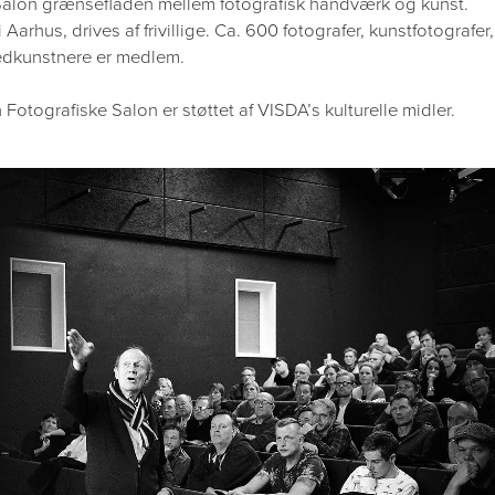
 Salon grænsefladen mellem fotografisk håndværk og kunst.
i Aarhus, drives af frivillige. Ca. 600
fotografer, kunstfotografer,
ledkunstnere er medlem.
otografiske Salon er støttet af VISDA’s kulturelle midler.