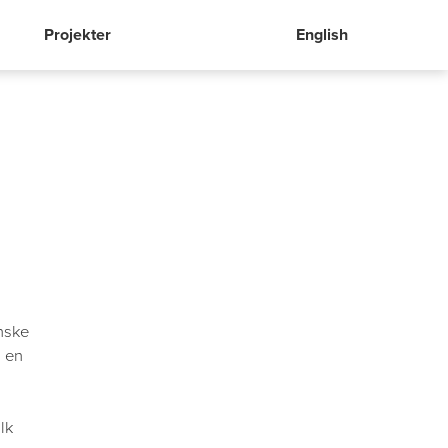
Projekter
English
nske
g en
lk