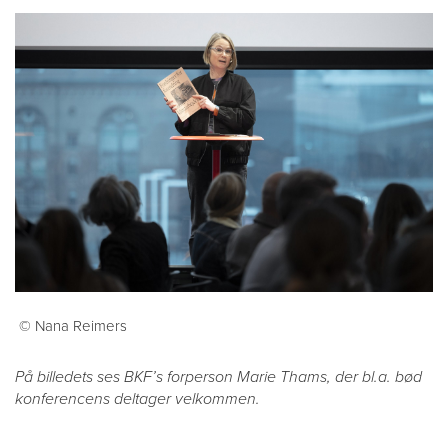
© Nana Reimers
På billedets ses BKF’s forperson Marie Thams, der bl.a. bød
konferencens deltager velkommen.