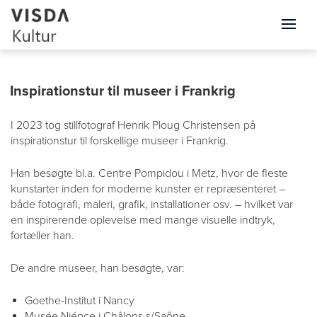
Inspirationstur til museer i Frankrig
I 2023 tog stillfotograf Henrik Ploug Christensen på
inspirationstur til forskellige museer i Frankrig.
Han besøgte bl.a. Centre Pompidou i Metz, hvor de fleste
kunstarter inden for moderne kunster er repræsenteret –
både fotografi, maleri, grafik, installationer osv. – hvilket var
en inspirerende oplevelse med mange visuelle indtryk,
fortæller han.
De andre museer, han besøgte, var:
Goethe-Institut i Nancy
Musée Niépce i Châlons s/Saône