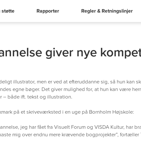
 støtte
Rapporter
Regler & Retningslinjer
annelse giver nye kompe
eligt illustrator, men er ved at efteruddanne sig, så hun kan sk
endes egne bøger. Det giver mulighed for, at hun kan være her
– både ift. tekst og illustration.
kmark på et skriveværksted i en uge på Bornholm Højskole:
dannelse, jeg har fået fra Visuelt Forum og VISDA Kultur, har br
 kaste mig over endnu mere krævende bogprojekter”, fortæller T