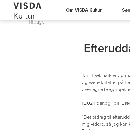
Om VISDA Kultur
Søg
‹ Tilbage
Efterudd
Toril Bækmark er oprind
og være forfatter på h
over egne bogprojekter 
I 2024 deltog Toril Bæ
”Det bidrag til efterud
mig videre, så jeg kan