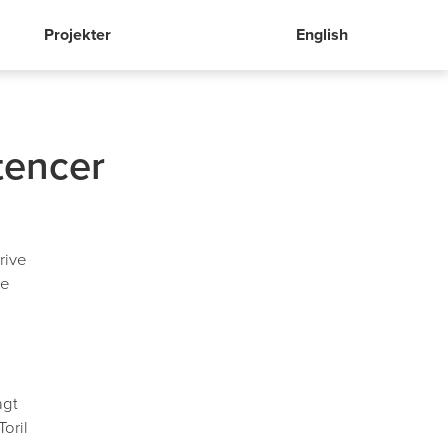
Projekter
English
tencer
rive
re
agt
oril