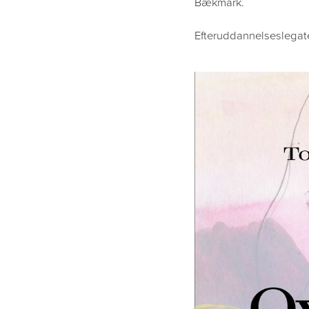
Bækmark.
Efteruddannelseslegatet