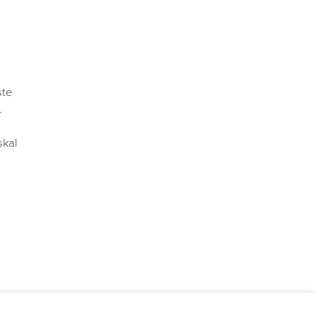
ste
.
skal