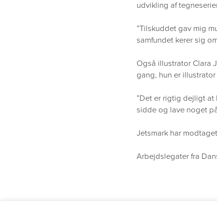
udvikling af tegneseri
”Tilskuddet gav mig mu
samfundet kerer sig om
Også illustrator Clara 
gang, hun er illustrato
”Det er rigtig dejligt 
sidde og lave noget på
Jetsmark har modtaget e
Arbejdslegater fra Dans