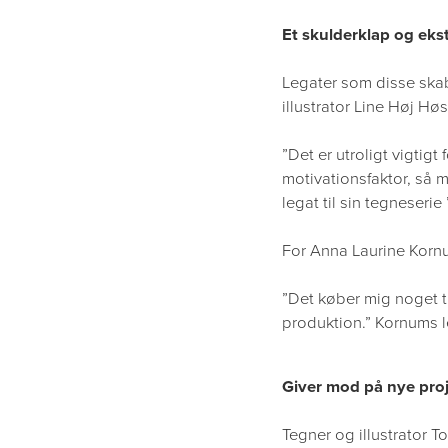
Et skulderklap og eks
Legater som disse skab
illustrator Line Høj Hø
”Det er utroligt vigtig
motivationsfaktor, så 
legat til sin tegneserie
For Anna Laurine Kornu
”Det køber mig noget ti
produktion.” Kornums le
Giver mod på nye pro
Tegner og illustrator T