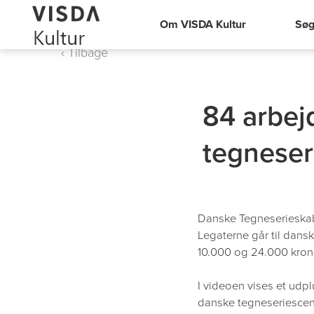
Om VISDA Kultur
Søg
‹ Tilbage
84 arbejd
tegneser
Danske Tegneserieskabe
Legaterne går til dans
10.000 og 24.000 kroner.
I videoen vises et udpl
danske tegneseriescen