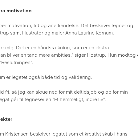
tra motivation
er motivation, tid og anerkendelse. Det beskriver tegner og
strup samt illustrator og maler Anna Laurine Kornum.
t for mig. Det er en håndsrækning, som er en ekstra
man bliver en tand mere ambitiøs,” siger Høstrup. Hun modtog 
 ”Beslutningen”.
m er legatet også både tid og validering.
d fri, så jeg kan skrue ned for mit deltidsjob og op for min
gat går til tegneserien ”Et hemmeligt, indre liv”.
jekter
om Kristensen beskriver legatet som et kreativt skub i hans