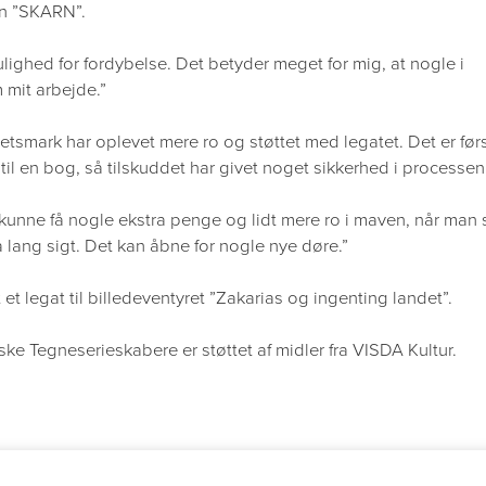
en ”SKARN”.
lighed for fordybelse. Det betyder meget for mig, at nogle i
 mit arbejde.”
Jetsmark har oplevet mere ro og støttet med legatet. Det er før
r til en bog, så tilskuddet har givet noget sikkerhed i processen
at kunne få nogle ekstra penge og lidt mere ro i maven, når man 
 lang sigt. Det kan åbne for nogle nye døre.”
t legat til billedeventyret ”Zakarias og ingenting landet”.
ke Tegneserieskabere er støttet af midler fra VISDA Kultur.